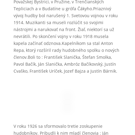
Považskej Bystrici, v Pružine, v Trenčianských
Tepliciach a v Budatíne u grófa Čákyho.Priaznivý
vývoj hudby bol narušený 1. Svetovou vojnou v roku
1914. Muzikanti sa museli rozlúčit so svojimi
nástrojmi a narukovať na front. Žiaľ, niektorí sa už
nevrátili. Po skončení vojny v roku 1918 musela
kapela začínať odznova.Kapelníkom sa stal Anton
Repa, ktorý rozšíril rady hudobného spolku o nových
členov.Boli to : František Slanička, Štefan Smolka,
Pavol Bačík, Ján Slanička, Ambróz Bačíkovský, Justín
Cvaško, František Uríček, Jozef Bajza a Justín Bárnik.
V roku 1926 sa sformovalo tretie zoskupenie
hudobníkov. Pribudli k nim mladí členovia : Ján