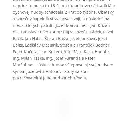
napriek tomu sa tu 16-členná kapela, verná tradíciám
dychovej hudby schádzala 2-krát do týždňa. Obetavý
a náročný kapelník si vychoval svojich následníkov,
medzi ktorých patrili : Jozef Marčulínec , Ján Križan
ml., Ladislav Kučera, Alojz Bajza, Jozef Chládek, Pavol
Bačík, Ján Halás, Štefan Bajza, Jozef Jankovič, Jozef
Bajza, Ladislav Masiarik, Štefan a František Bednár,
Peter Kučera, Ivan Kučera, Vdp. Mgr. Karol Hanulík,
Ing. Milan Taška, Ing. Jozef Furenda a Peter
Marčulínec. Lásku k hudbe vštepoval aj svojim dvom
synom Jozefovi a Antonovi, ktorý sa stali
pokračovateľmi jeho hudobného žvota.