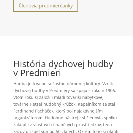
Členovia predmierčanky
História dychovej hudby
v Predmieri
Hudba je trvalou súčasťou národnej kultúry. Vznik
dychovej hudby v Predmiery sa spája s rokom 1906.
Vtom roku si založili mladí tovariši nábytkovej
továrne Hetzel hudobný krúžok. Kapelníkom sa stal
Ferdinand Pacháček, ktorý bol najaktívnejším
organizátorom. Hudobné nástroje si členovia spolku
zakúpili z vlastných finančných prostriedkov, teda
každý prispel sumou 50 zlatých. Okrem toho si platili