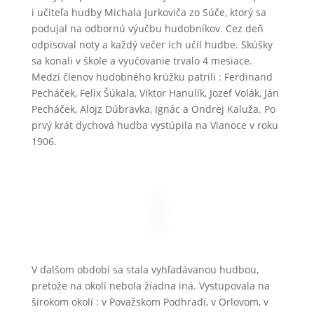
i učiteľa hudby Michala Jurkoviča zo Súče, ktorý sa
podujal na odbornú výučbu hudobníkov. Cez deň
odpisoval noty a každý večer ich učil hudbe. Skúšky
sa konali v škole a vyučovanie trvalo 4 mesiace.
Medzi členov hudobného krúžku patrili : Ferdinand
Pecháček, Felix Šúkala, Viktor Hanulík, Jozef Volák, Ján
Pecháček, Alojz Dúbravka, Ignác a Ondrej Kaluža. Po
prvý krát dychová hudba vystúpila na Vianoce v roku
1906.
V ďalšom období sa stala vyhľadávanou hudbou,
pretože na okolí nebola žiadna iná. Vystupovala na
širokom okolí : v Považskom Podhradí, v Orlovom, v