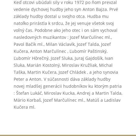
Keď otcovi ubúdali sily v roku 1972 po ňom prevzal
vedenie dychovej hudby jeho syn Anton Bajza. Prvé
základy hudby dostal u svojho otca. Hudba mu
natoľko prirástla k srdcu, že jej venuje všetok svoj
voľný čas. Podobne ako jeho otec i on sám vychoval
nasledovných muzikantov : Jozef Marčulínec ml.,
Pavol Bačík ml., Milan Václavík, Jozef Talda, Jozef
Kučera, Anton Marčulínec , Ľubomír Paštinský,
Ľubomír Hôrečný, Jozef Sluka, Juraj Gajdošík, Ivan
Sluka, Marián Kostolný, Miroslav Kružliak, Michal
Taška, Martin Kučera, Jozef Chládek , a jeho synovia
Peter a Anton. V súčasnosti dáva základy hudby
novej mladšej generácii hudobníkov ku ktorým patria
: Štefan Lukáč, Miroslav Kucka, Andrej a Martin Talda,
Mário Korbaš, Jozef Marčulínec ml., Matúš a Ladislav
Kučera ml.